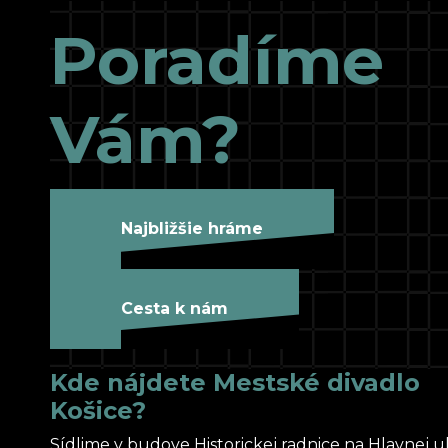
Poradíme
Vám?
Najbližšie hráme
Cesta k nám
Kde nájdete Mestské divadlo
Košice?
Sídlime v budove Historickej radnice na Hlavnej uli