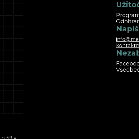
Užito
Progra
Odohran
Napí
info@mes
kontaktn
Nezab
Facebo
Všeobe
ci 59 v