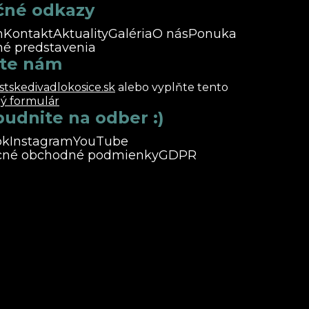
čné odkazy
m
Kontakt
Aktuality
Galéria
O nás
Ponuka
é predstavenia
šte nám
tskedivadlokosice.sk
alebo vyplňte tento
ý formulár
udnite na odber :)
ok
Instagram
YouTube
cné obchodné podmienky
GDPR