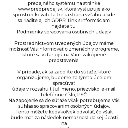
predajného systému na stránke
www.predpredaj.sk
, ktorá vystupuje ako
sprostredkovateľ a tretia strana vzťahu a kde
sa riadite aj ich GDPR. Link s informáciami
najdete tu:
Podmienky spracovania osobných údajov
Prostredníctvom uvedených údajov máme
možnosť Vás informovať o zmenách v programe,
ktoré sa vzťahujú na Vami zakúpené
predstavenie.
V prípade, ak sa zapojíte do súťaže, ktoré
organizujeme, budeme za týmto účelom
spracúvať
údaje v rozsahu titul, meno, priezvisko, e-mail,
telefónne číslo, PSČ.
Na zapojenie sa do súťaže však potrebujeme Váš
súhlas so spracovaním osobných údajov.
Tento môžete kedykoľvek odvolať, čo však
bude mať za následok nemožnosť ďalšej účasti
na