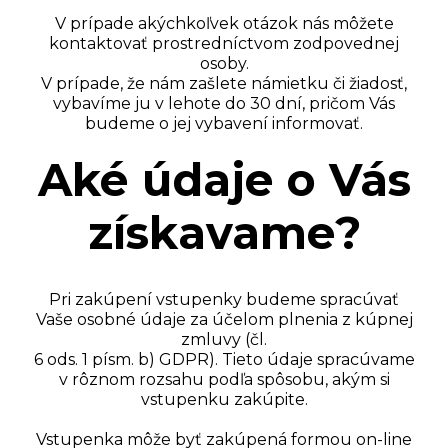
V prípade akýchkoľvek otázok nás môžete
kontaktovať prostredníctvom zodpovednej
osoby.
V prípade, že nám zašlete námietku či žiadosť,
vybavíme ju v lehote do 30 dní, pričom Vás
budeme o jej vybavení informovať.
Aké údaje o Vás
získavame?
Pri zakúpení vstupenky budeme spracúvať
Vaše osobné údaje za účelom plnenia z kúpnej
zmluvy (čl.
6 ods. 1 písm. b) GDPR). Tieto údaje spracúvame
v rôznom rozsahu podľa spôsobu, akým si
vstupenku zakúpite.
Vstupenka môže byť zakúpená formou on-line