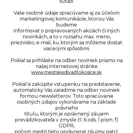
súťaži.
Vaše osobné údaje spracúvame aj za účelom
marketingovej komunikácie, ktorou Vás
budeme
informovať o pripravovaných akciách či iných
novinkách, a to v rozsahu max. meno,
priezvisko, e-mail, ku ktorým sa môžeme dostať
viacerými spôsobmi.
Pokiaľ sa prihlásite na odber noviniek priamo na
našej internetovej stránke
www.mestskedivadlokosice.sk
Pokiaľ si zakúpite vstupenku na predstavenie,
automaticky Vás zaradíme na odber noviniek
formou newsletterov. Toto spracúvanie
osobných údajov vykonávame na základe
právneho
titulu, ktorým je oprávnený záujem
prevádzkovateľa v zmysle čl. 6 ods. 1 písm. f)
GDPR,
pričom medzi tieto oprávnené záujmy patrí: