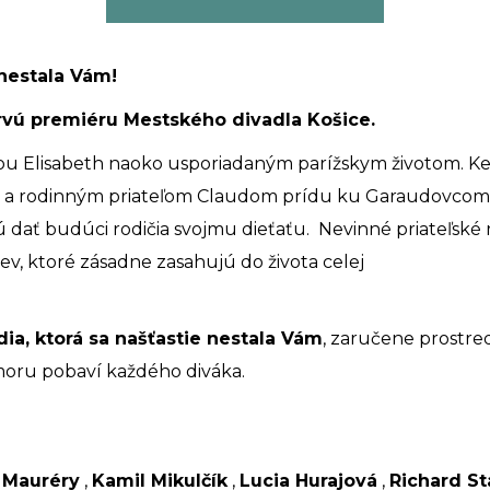
 nestala Vám!
vú premiéru Mestského divadla Košice.
kou Elisabeth naoko usporiadaným parížskym životom. Keď
a rodinným priateľom Claudom prídu ku Garaudovcom na
dať budúci rodičia svojmu dieťaťu. Nevinné priateľské 
ev, ktoré zásadne zasahujú do života celej
a, ktorá sa našťastie nestala Vám
, zaručene prostre
oru pobaví každého diváka.
 Mauréry
,
Kamil Mikulčík
,
Lucia Hurajová
,
Richard S