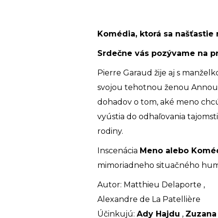
Komédia, ktorá sa našťastie
Srdečne vás pozývame na pr
Pierre Garaud žije aj s manžel
svojou tehotnou ženou Annou 
dohadov o tom, aké meno chcú 
vyústia do odhaľovania tajomsti
rodiny.
Inscenácia
Meno alebo Komédi
mimoriadneho situačného hum
Autor: Matthieu Delaporte ,
Alexandre de La Patellière
Účinkujú:
Ady Hajdu
,
Zuzana