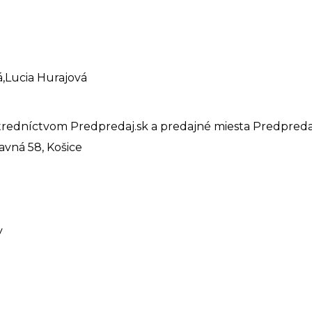
á,Lucia Hurajová
tredníctvom Predpredaj.sk a predajné miesta Predpredaj.
lavná 58, Košice
y