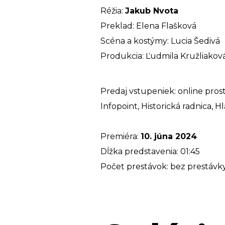
Réžia:
Jakub Nvota
Preklad: Elena Flašková
Scéna a kostýmy: Lucia Šedivá
Produkcia: Ľudmila Kružliakov
Predaj vstupeniek: online pros
Infopoint, Historická radnica, H
Premiéra:
10. júna 2024
Dĺžka predstavenia: 01:45
Počet prestávok: bez prestávk