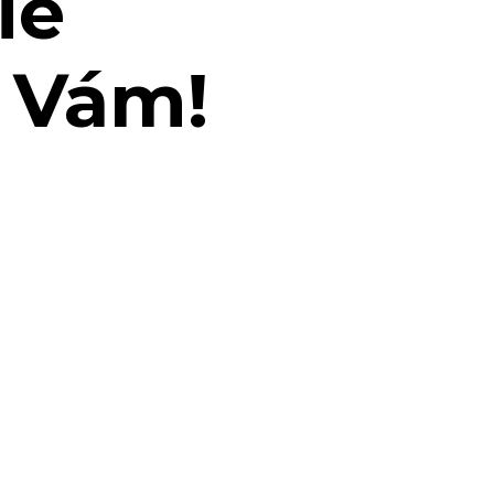
ie
a Vám!