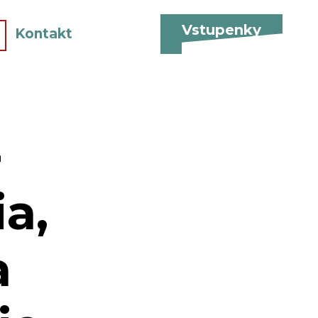
Vstupenky
Kontakt
-
a,
a