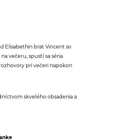
 Elisabethin brat Vincent so
 večeru, spustí sa séria
rozhovory pri večeri napokon
dníctvom skvelého obsadenia a
tanke