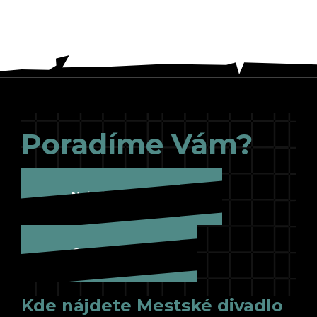
Poradíme Vám?
Najbližšie hráme
Cesta k nám
Kde nájdete Mestské divadlo