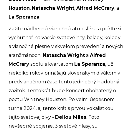
Houston
,
Natascha Wright
,
Alfred McCrary
, a
La Speranza
Zažite nádhernú vianočnú atmosféru a príďte si
vychutnať najväčšie svetové hity, balady, koledy
a vianočné piesne v skvelom prevedení a nových
aranžmánoch.
Natascha
Wright
a
Alfred
McCrary
spolu s kvartetom
La Speranza
, už
niekoľko rokov prinášajú slovenským divákom v
predvianočnom čase tento jedinečný hudobný
zážitok. Tentokrát bude koncert obohatený o
poctu Whitney Houston. Po veľmi úspešnom
turné 2024, aj tento krát s prvou vokalistkou
tejto svetovej divy -
Dellou Miles
. Toto
nevšedné spojenie, 3 svetové hlasy, sú