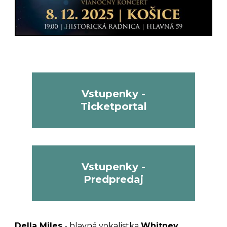
Vstupenky -
Ticketportal
Vstupenky -
Predpredaj
Della Miles
- hlavná vokalistka
Whitney