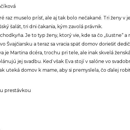
nčíková
é raz muselo prísť, ale aj tak bolo nečakané. Tri ženy v 
ký šalát, tri dni čakania, kým zavolá právnik.
hodkyňa. Je to typ ženy, ktorý vie, kde sa čo „šustne“ a
y vo Švajčiarsku a teraz sa vracia späť domov doriešiť ded
va je Martina dcéra, trochu pri tele, ale inak skvelá žen
nujú jej svadbu. Keď však Eva stojí v salóne vo svadobný
tak uteká domov k mame, aby si premyslela, čo ďalej robi
ou prestávkou