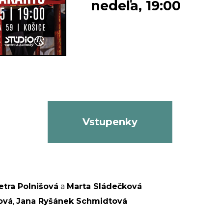
nedeľa, 19:00
Vstupenky
etra Polnišová
a
Marta Sládečková
ová
,
Jana Ryšánek Schmidtová