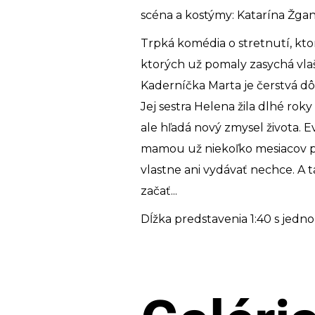
scéna a kostýmy: Katarína Žga
Trpká komédia o stretnutí, ktor
ktorých už pomaly zasychá vlašs
Kaderníčka Marta je čerstvá dôc
Jej sestra Helena žila dlhé rok
ale hľadá nový zmysel života. E
mamou už niekoľko mesiacov plá
vlastne ani vydávať nechce. A 
začať...
Dĺžka predstavenia 1:40 s jedn