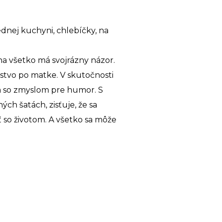
jednej kuchyni, chlebíčky, na
 na všetko má svojrázny názor.
ičstvo po matke. V skutočnosti
ská so zmyslom pre humor. S
ch šatách, zisťuje, že sa
ť so životom. A všetko sa môže