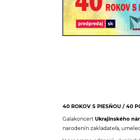
40 ROKOV S PIESŇOU / 40 Р
Galakoncert
Ukrajinského ná
narodenín zakladateľa, umele