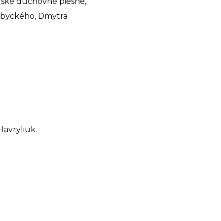
rské duchovné piesne,
erbyckého, Dmytra
avryliuk.