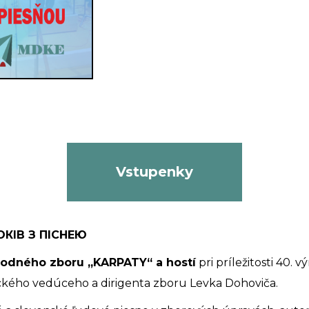
Vstupenky
ОКІВ З ПІСНЕЮ
rodného zboru „KARPATY“ a hostí
pri príležitosti 40. 
ckého vedúceho a dirigenta zboru Levka Dohoviča.