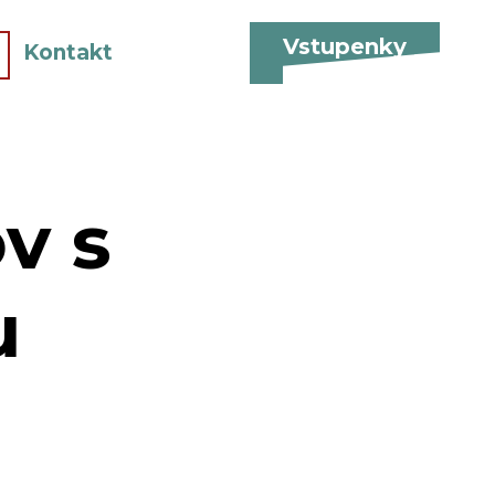
Vstupenky
Kontakt
v s
u