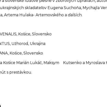
 a slovenské ľudové piesne v zborových úpravách, auto
 ukrajinských skladateľov Eugena Suchoňa, Mychajla V
a, Artema Hulaka- Artemovského a ďalších.
VENALIS, Košice, Slovensko
TUS, Užhorod, Ukrajina
NA, Košice, Slovensko
la Košice Marián Lukáč, Maksym Kutsenko a Myroslava H
út s prestávkou.