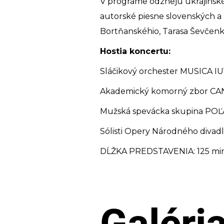
V programe odznejú ukrajinské
autorské piesne slovenských a
Bortňanskéhio, Tarasa Ševčenk
Hostia koncertu:
Sláčikový orchester MUSICA IU
Akademický komorný zbor CAN
Mužská spevácka skupina POĽA
Sólisti Opery Národného divad
DĹŽKA PREDSTAVENIA: 125 min