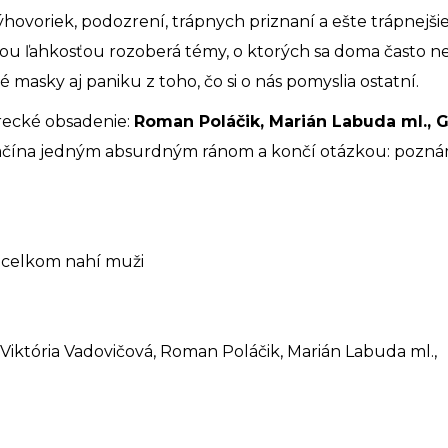
výhovoriek, podozrení, trápnych priznaní a ešte trápnej
ou ľahkosťou rozoberá témy, o ktorých sa doma často ne
masky aj paniku z toho, čo si o nás pomyslia ostatní.
erecké obsadenie:
Roman Poláčik, Marián Labuda ml., G
začína jedným absurdným ránom a končí otázkou: poznám
a celkom nahí muži
Viktória Vadovičová, Roman Poláčik, Marián Labuda ml.,