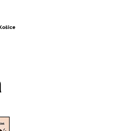
Košice
a