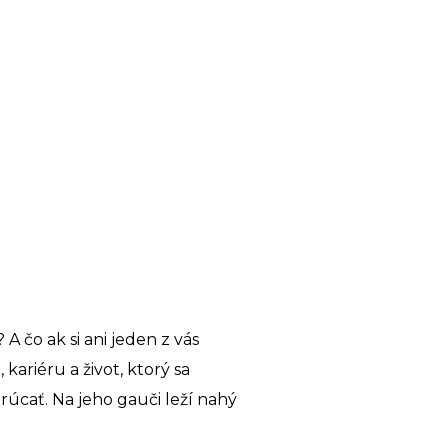
 A čo ak si ani jeden z vás
ariéru a život, ktorý sa
rúcať. Na jeho gauči leží nahý