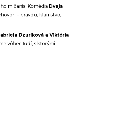
šieho mlčania. Komédia
Dvaja
hovorí – pravdu, klamstvo,
abriela Dzuríková a Viktória
e vôbec ľudí, s ktorými