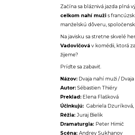
Začína sa bláznivá jazda plná 
celkom nahí muži
s francúzsk
manželskú dôveru, spoločenské 
Na javisku sa stretne skvelé h
Vadovičová
v komédii, ktorá 
žijeme?
Príďte sa zabaviť.
Názov:
Dvaja nahí muži / Dvaj
Autor:
Sébastien Thiéry
Preklad:
Elena Flašková
Účinkujú:
Gabriela Dzuríková, 
Réžia:
Juraj Bielik
Dramaturgia:
Peter Himič
Scéna:
Andrey Sukhanov