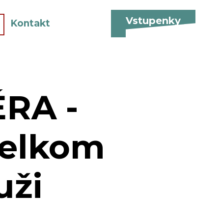
Vstupenky
Kontakt
RA -
celkom
uži