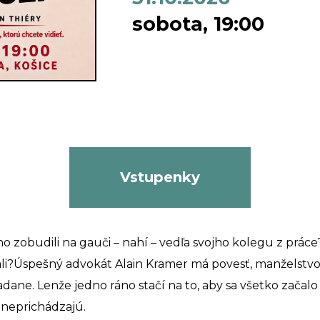
sobota, 19:00
Vstupenky
áno zobudili na gauči – nahí – vedľa svojho kolegu z práce?
li?Úspešný advokát Alain Kramer má povesť, manželstvo, k
ane. Lenže jedno ráno stačí na to, aby sa všetko začalo 
 neprichádzajú.